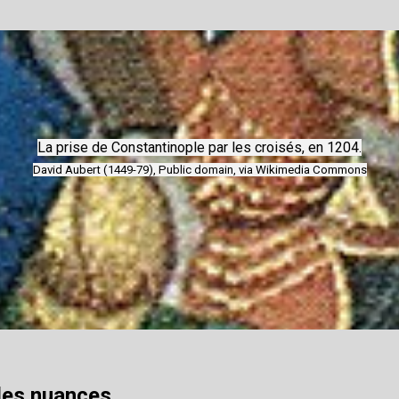
La prise de Constantinople par les croisés, en 1204.
David Aubert (1449-79), Public domain, via Wikimedia Commons
les nuances.