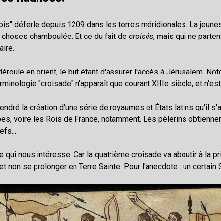
geois" déferle depuis 1209 dans les terres méridionales. La jeunes
es choses chamboulée. Et ce du fait de
croisés
, mais qui ne parte
aire.
 déroule en orient, le but étant d'assurer l'accès à Jérusalem. No
erminologie "croisade" n'apparaît que courant XIIIe siècle, et n'es
gendré la création d'une série de royaumes et
États latins qu'il s
es, voire les Rois de France, notamment. Les pèlerins obtienne
efs...
 qui nous intéresse. Car la quatrième croisade va aboutir à la pr
 et non se prolonger en Terre Sainte. Pour l'anecdote : un certain 