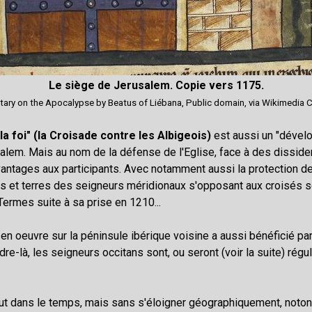
Le siège de Jerusalem. Copie vers 1175.
ry on the Apocalypse by Beatus of Liébana, Public domain, via Wikimedi
 la foi" (la Croisade contre les Albigeois)
est aussi un "dévelo
usalem. Mais au nom de la défense de l'Eglise, face à des diss
tages aux participants. Avec notamment aussi la protection de
s et terres des seigneurs méridionaux s'opposant aux croisés so
 Termes suite à sa prise en 1210...
en oeuvre sur la péninsule ibérique voisine a aussi bénéficié pa
e-là, les seigneurs occitans sont, ou seront (voir la suite) rég
aut dans le temps, mais sans s'éloigner géographiquement, noton