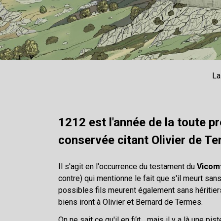
La
1212 est l'année de la toute 
conservée citant Olivier de T
Il s'agit en l'occurrence du testament du
Vicom
contre) qui mentionne le fait que s'il meurt sans
possibles fils meurent également sans héritiers
biens iront à Olivier et Bernard de Termes.
On ne sait ce qu'il en fût... mais il y a là une pist