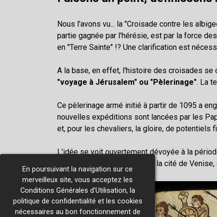
Nous l'avons vu... la "Croisade contre les albi
partie gagnée par l'hérésie, est par la force d
en "Terre Sainte" !? Une clarification est nécess
A la base, en effet, l'histoire des croisades se
"voyage à Jérusalem" ou "Pèlerinage"
. La t
Ce pèlerinage armé initié à partir de 1095 a en
nouvelles expéditions sont lancées par les Pap
et, pour les chevaliers, la gloire, de potentiels fi
L'idée se voit ouvertement dévoyée à la période
Romain d'Orient), au profit de la cité de Venise,
En poursuivant la navigation sur ce
merveilleux site, vous acceptez les
Conditions Générales d'Utilisation, la
politique de confidentialité et les cookies
nécessaires au bon fonctionnement de