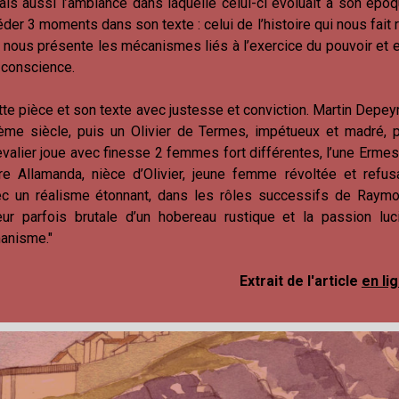
ais aussi l’ambiance dans laquelle celui-ci évoluait à son époq
éder 3 moments dans son texte : celui de l’histoire qui nous fait 
 nous présente les mécanismes liés à l’exercice du pouvoir et e
 conscience.
te pièce et son texte avec justesse et conviction. Martin Depe
1ème siècle, puis un Olivier de Termes, impétueux et madré, p
hevalier joue avec finesse 2 femmes fort différentes, l’une Erm
e Allamanda, nièce d’Olivier, jeune femme révoltée et refus
avec un réalisme étonnant, dans les rôles successifs de Raym
ur parfois brutale d’un hobereau rustique et la passion luc
manisme."
Extrait de l'article
en lig