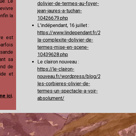
ue. Le
dolivier-de-termes-au-foyer-
revivre
jean-jaures-a-tuchan-
nfin la
10426679.php
L'indépendant, 16 juillet :
https://www.lindependant.fr/2022/07/16/tuch
yre est
la-complexite-dolivier-de-
arfois
termes-mise-en-scene-
essande
10439628.php
ant sa
Le clairon nouveau :
ond de
https://le-clairon-
ide et
nouveau.fr/wordpress/blog/2022/07/23/dans
les-corbieres-olivier-de-
termes-un-spectacle-a-voir-
ne ici
.
absolument/