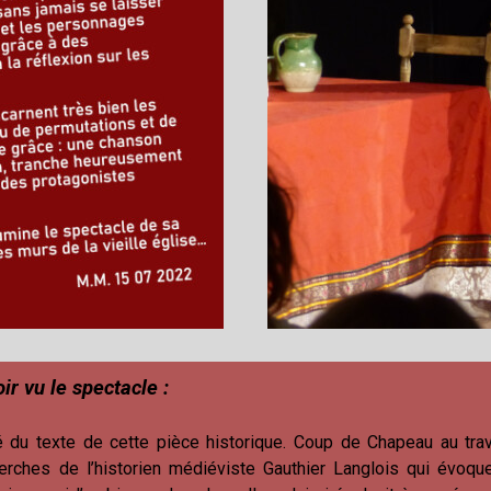
r vu le spectacle :
 du texte de cette pièce historique. Coup de Chapeau au trav
rches de l’historien médiéviste Gauthier Langlois qui évoqu