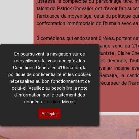
justesse la complexité du personnage titre, m
talent de Patrick Chevalier est d’avoir fait succ
l’ambiance du moyen âge, celui du politique qui
confrontation immémoriale de l’humain avec sa
3 comédiens qui endossent 6 rôles, portent cet
tour à tour un journaliste étrange venu du 2
cynique, mais toujours opportuniste ; Claire C
En poursuivant la navigation sur ce
de Corsavy, épouse douce et dévouée, l’autr
merveilleux site, vous acceptez les
Conditions Générales d'Utilisation, la
condition ; enfin Patrick Chevalier incarne 
politique de confidentialité et les cookies
Termes et de Chabert de Barbaira, la cande
nécessaires au bon fonctionnement de
désespérée d’une sorte de précurseur de l’hu
celui-ci. Veuillez au besoin lire la note
d'information sur le traitement des
données
à ce lien
. Merci !
Accepter