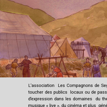
L'association Les Compagnons de Segure
toucher des publics locaux ou de passag
d’expression dans les domaines du théât
musique « live », du cinéma et plus géné