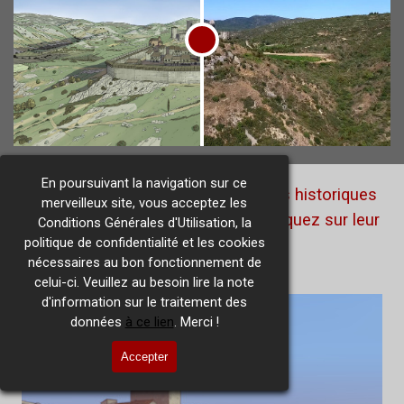
En poursuivant la navigation sur ce
Pour retrouver les deux autres sites historiques
merveilleux site, vous acceptez les
ayant une présentation similaire, cliquez sur leur
Conditions Générales d'Utilisation, la
politique de confidentialité et les cookies
image !
nécessaires au bon fonctionnement de
celui-ci. Veuillez au besoin lire la note
d'information sur le traitement des
données
à ce lien
. Merci !
Accepter