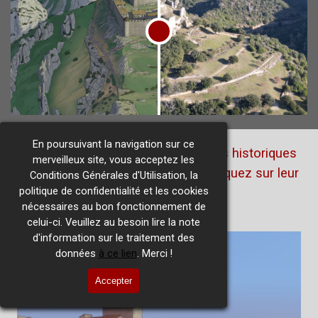
En poursuivant la navigation sur ce
Pour retrouver les deux autres sites historiques
merveilleux site, vous acceptez les
ayant une présentation similaire, cliquez sur leur
Conditions Générales d'Utilisation, la
politique de confidentialité et les cookies
image !
nécessaires au bon fonctionnement de
celui-ci. Veuillez au besoin lire la note
d'information sur le traitement des
données
à ce lien
. Merci !
Accepter